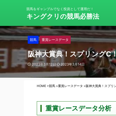
競馬をギャンブルでなく投資として運用だ！
キングクリの競馬必勝法
競馬
重賞レースデータ
阪神大賞典！スプリングC
2023年3月12日
2023年3月14日
HOME
>
競馬
>
重賞レースデータ
>
阪神大賞典！スプリン
重賞レースデータ分析