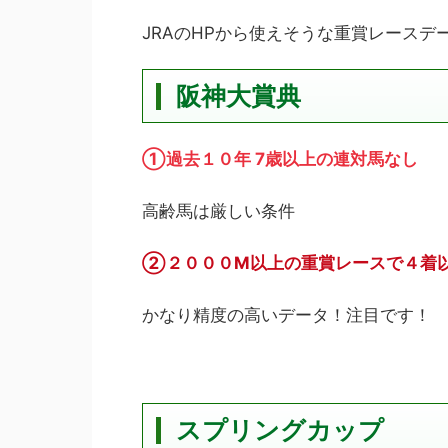
JRAのHPから使えそうな重賞レース
阪神大賞典
①過去１０年 7歳以上の連対馬なし
高齢馬は厳しい条件
②２０００M以上の重賞レースで４着以
かなり精度の高いデータ！注目です！
スプリングカップ