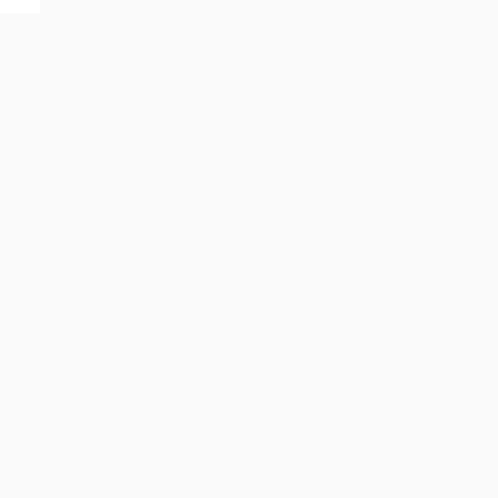
違い
キングクリの予想ルール