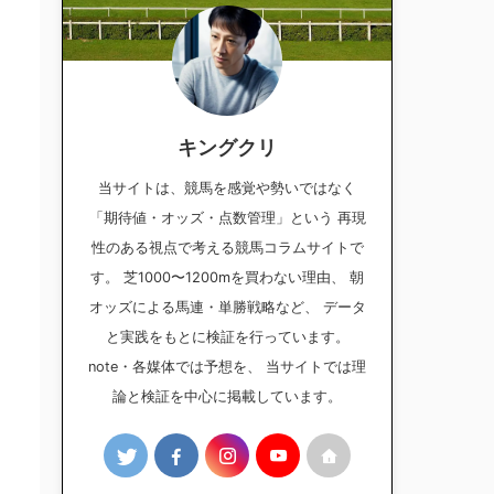
キングクリ
当サイトは、競馬を感覚や勢いではなく
「期待値・オッズ・点数管理」という 再現
性のある視点で考える競馬コラムサイトで
す。 芝1000〜1200mを買わない理由、 朝
オッズによる馬連・単勝戦略など、 データ
と実践をもとに検証を行っています。
note・各媒体では予想を、 当サイトでは理
論と検証を中心に掲載しています。