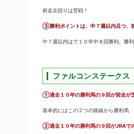
前走左回りは苦戦！
③勝利ポイントは、中７週以内且つ、
中７週以内はで１０年中８回勝利。勝利
ファルコンステークス
①過去１０年の勝利馬の９回が前走が
基本的にはこの２つの路線から勝利馬
②過去１０年の勝利馬の９回がJRAで