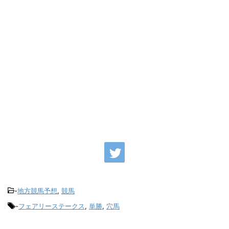
-
地方競馬予想
,
競馬
-
フェアリーステークス
,
単勝
,
穴馬