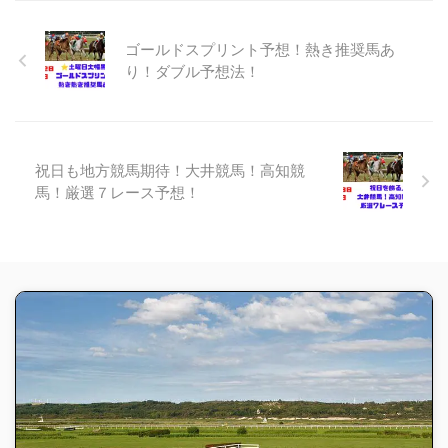
ゴールドスプリント予想！熱き推奨馬あ
り！ダブル予想法！
祝日も地方競馬期待！大井競馬！高知競
馬！厳選７レース予想！