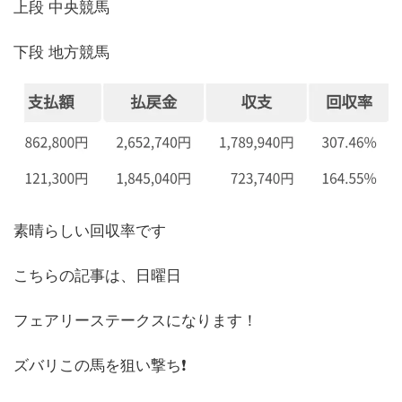
上段 中央競馬
下段 地方競馬
素晴らしい回収率です
こちらの記事は、日曜日
フェアリーステークスになります！
ズバリこの馬を狙い撃ち❗️