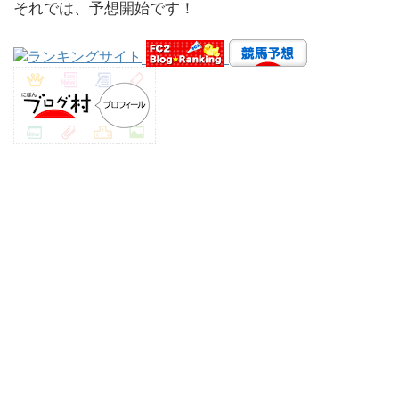
それでは、予想開始です！