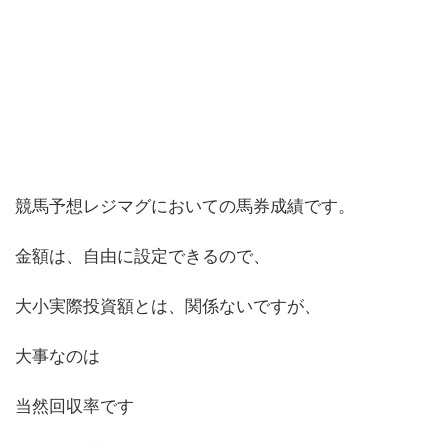
競馬予想レジマグにおいての馬券成績です。
金額は、自由に設定できるので、
大小実際投資額とは、関係ないですが、
大事なのは
当然回収率です