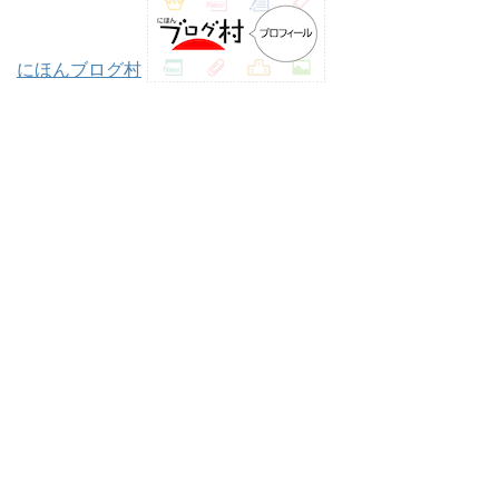
にほんブログ村