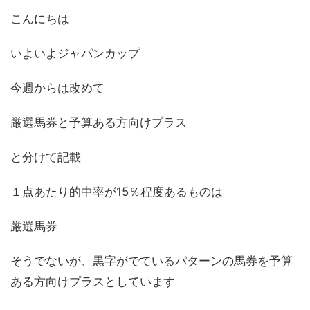
こんにちは
いよいよジャパンカップ
今週からは改めて
厳選馬券と予算ある方向けプラス
と分けて記載
１点あたり的中率が15％程度あるものは
厳選馬券
そうでないが、黒字がでているパターンの馬券を予算
ある方向けプラスとしています