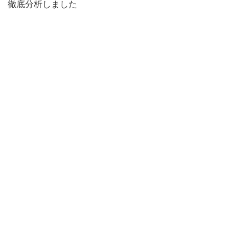
徹底分析しました