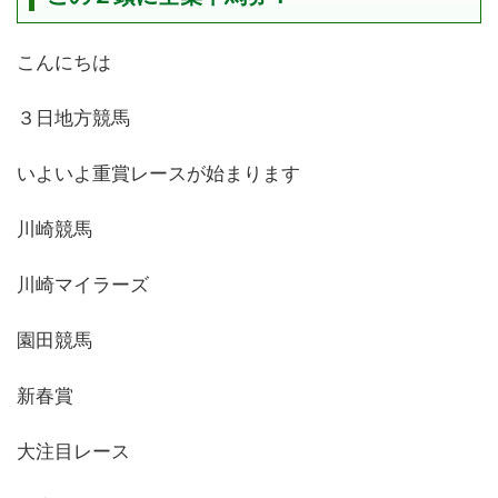
こんにちは
３日地方競馬
いよいよ重賞レースが始まります
川崎競馬
川崎マイラーズ
園田競馬
新春賞
大注目レース