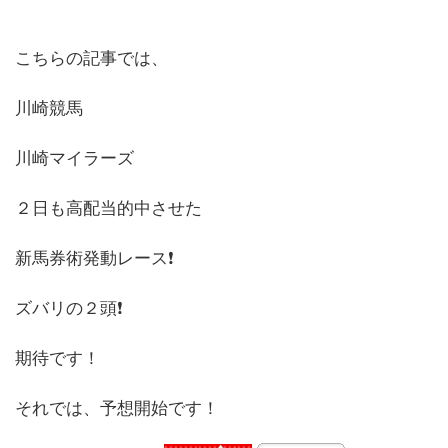
こちらの記事では、
川崎競馬
川崎マイラーズ
２日も高配当的中させた
新馬券術発動レース❗️
ズバリの２頭❗️
期待です！
それでは、予想開始です！