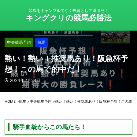
競馬をギャンブルでなく投資として運用だ！
キングクリの競馬必勝法
中央競馬予想
競馬
熱い！熱い！推奨馬あり！阪急杯予
想！この馬で的中だ！
2024年2月24日
HOME
>
競馬
>
中央競馬予想
>
熱い！熱い！推奨馬あり！阪急杯予想！この馬で
騎手血統からこの馬たち！