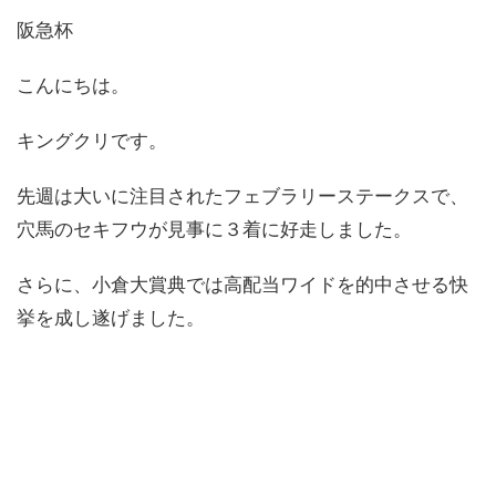
阪急杯
こんにちは。
キングクリです。
先週は大いに注目されたフェブラリーステークスで、
穴馬のセキフウが見事に３着に好走しました。
さらに、小倉大賞典では高配当ワイドを的中させる快
挙を成し遂げました。