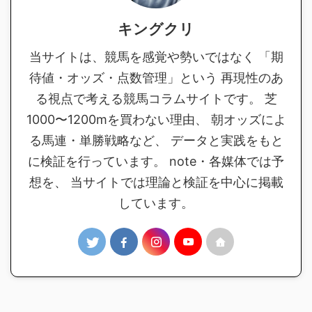
キングクリ
当サイトは、競馬を感覚や勢いではなく 「期
待値・オッズ・点数管理」という 再現性のあ
る視点で考える競馬コラムサイトです。 芝
1000〜1200mを買わない理由、 朝オッズによ
る馬連・単勝戦略など、 データと実践をもと
に検証を行っています。 note・各媒体では予
想を、 当サイトでは理論と検証を中心に掲載
しています。