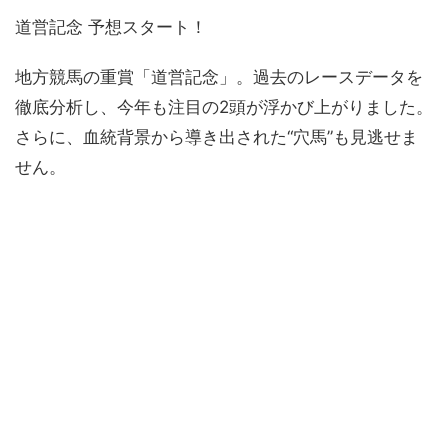
道営記念 予想スタート！
地方競馬の重賞「道営記念」。過去のレースデータを
徹底分析し、今年も注目の2頭が浮かび上がりました。
さらに、血統背景から導き出された“穴馬”も見逃せま
せん。