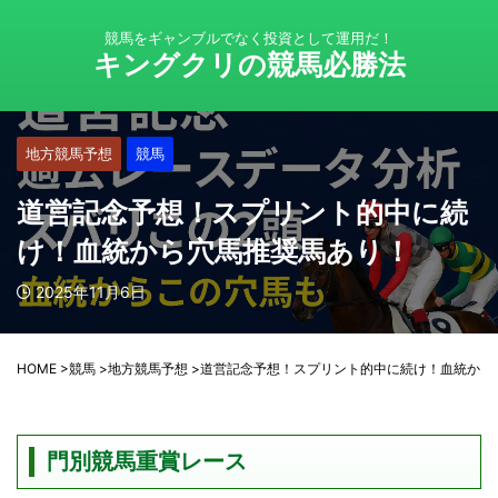
競馬をギャンブルでなく投資として運用だ！
キングクリの競馬必勝法
地方競馬予想
競馬
道営記念予想！スプリント的中に続
け！血統から穴馬推奨馬あり！
2025年11月6日
HOME
>
競馬
>
地方競馬予想
>
道営記念予想！スプリント的中に続け！血統から
門別競馬重賞レース