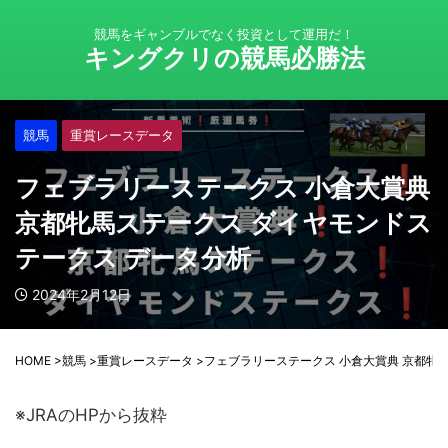
競馬をギャンブルでなく投資として運用だ！
キングクリの競馬必勝法
競馬
重賞レースデータ
フェブラリーステークス 小倉大賞典
京都牝馬ステークス ダイヤモンドス
テークス データ分析
2024年2月12日
HOME
>
競馬
>
重賞レースデータ
>
フェブラリーステークス 小倉大賞典 京都牝
※JRAのHPから抜粋