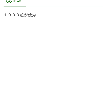
③前走
１９００超が優秀