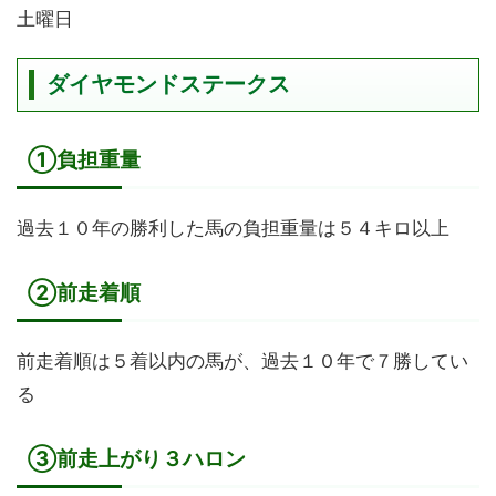
土曜日
ダイヤモンドステークス
①負担重量
過去１０年の勝利した馬の負担重量は５４キロ以上
②前走着順
前走着順は５着以内の馬が、過去１０年で７勝してい
る
③前走上がり３ハロン