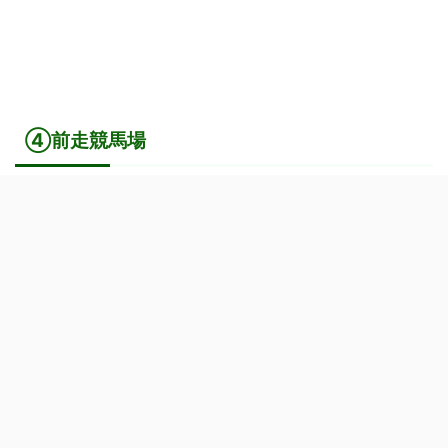
④前走競馬場
ローカル競馬場が優秀
有力馬
エピファニー、ショウナンバシット、ディープモンス
ター、フェーングロッテン