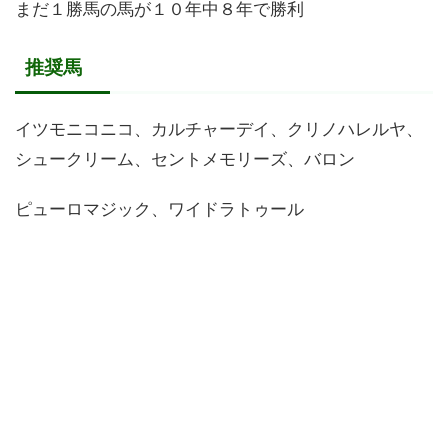
まだ１勝馬の馬が１０年中８年で勝利
推奨馬
イツモニコニコ、カルチャーデイ、クリノハレルヤ、
シュークリーム、セントメモリーズ、バロン
ピューロマジック、ワイドラトゥール