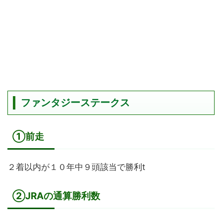
ファンタジーステークス
①前走
２着以内が１０年中９頭該当で勝利t
②JRAの通算勝利数