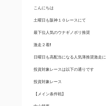
こんにちは
土曜日も阪神１０レースにて
最下位人気のウナギノボリ推奨
激走２着❗️
日曜日も高配当になる人気薄推奨激走にも
投資対象レースは以下の通りです
投資対象レース
【メイン条件戦】