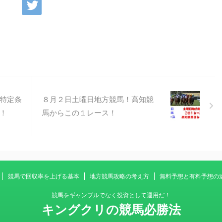
特定条
８月２日土曜日地方競馬！高知競
！
馬からこの１レース！
競馬で回収率を上げる基本
地方競馬攻略の考え方
無料予想と有料予想の
競馬をギャンブルでなく投資として運用だ！
キングクリの競馬必勝法