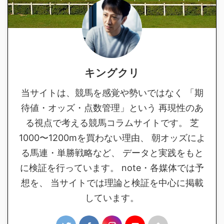
キングクリ
当サイトは、競馬を感覚や勢いではなく 「期
待値・オッズ・点数管理」という 再現性のあ
る視点で考える競馬コラムサイトです。 芝
1000〜1200mを買わない理由、 朝オッズによ
る馬連・単勝戦略など、 データと実践をもと
に検証を行っています。 note・各媒体では予
想を、 当サイトでは理論と検証を中心に掲載
しています。