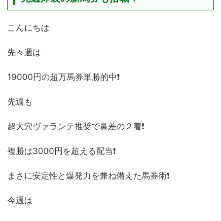
こんにちは
先々週は
19000円の超万馬券単勝的中❗️
先週も
超大穴ヴァランテ推奨で鼻差の２着❗️
複勝は3000円を超える配当❗️
まさに安定性と爆発力を兼ね備えた馬券術❗️
今週は