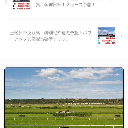
負！金曜日全１２レース予想！
土曜日中央競馬！特別戦９連戦予想！パワ
ーアップし高配当確率アップ！