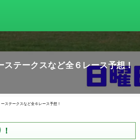
ーステークスなど全６レース予想！
リーステークスなど全６レース予想！
り！