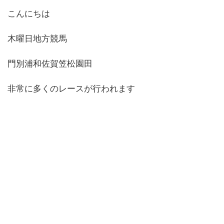
こんにちは
木曜日地方競馬
門別浦和佐賀笠松園田
非常に多くのレースが行われます