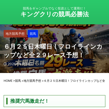
競馬をギャンブルでなく投資として運用だ！
キングクリの競馬必勝法
地方競馬予想
競馬
６月２５日木曜日！フロイラインカ
ップなど全２９レース予想！
2026年6月24日
HOME
>
競馬
>
地方競馬予想
>
６月２５日木曜日！フロイラインカップなど全２
推奨穴馬激走だ！