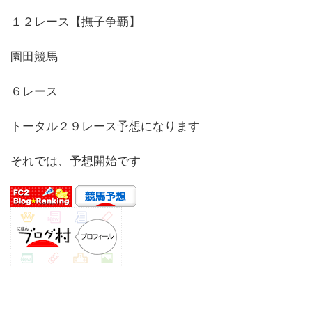
１２レース【撫子争覇】
園田競馬
６レース
トータル２９レース予想になります
それでは、予想開始です