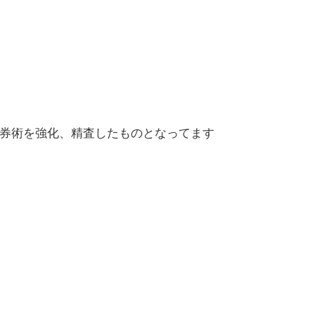
馬券術を強化、精査したものとなってます