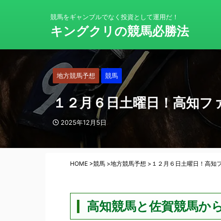
競馬をギャンブルでなく投資として運用だ！
キングクリの競馬必勝法
地方競馬予想
競馬
１２月６日土曜日！高知フ
2025年12月5日
HOME
>
競馬
>
地方競馬予想
>
１２月６日土曜日！高知
高知競馬と佐賀競馬か