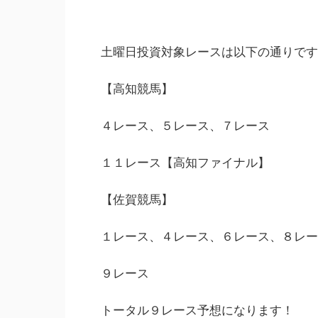
土曜日投資対象レースは以下の通りです
【高知競馬】
４レース、５レース、７レース
１１レース【高知ファイナル】
【佐賀競馬】
１レース、４レース、６レース、８レー
９レース
トータル９レース予想になります！