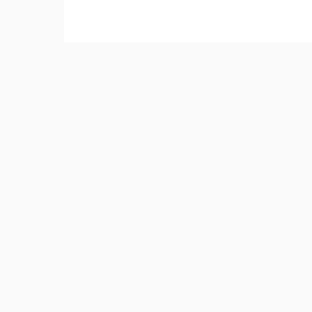
-
地方競馬予想
,
競馬