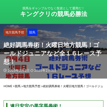
競馬をギャンブルでなく投資として運用だ！
キングクリの競馬必勝法
地方競馬予想
競馬
絶好調馬券術！火曜日地方競馬！ゴ
ールドジュニアなど全１６レース予
想！
2025年2月2日
2025年2月3日
HOME
>
競馬
>
地方競馬予想
>
絶好調馬券術！火曜日地方競馬！ゴールドジュニ
連日安定の黒字馬券術！