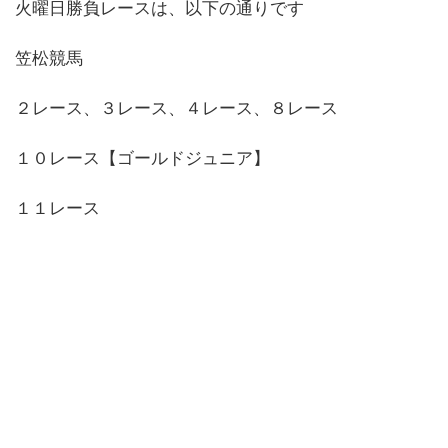
火曜日勝負レースは、以下の通りです
笠松競馬
２レース、３レース、４レース、８レース
１０レース【ゴールドジュニア】
１１レース