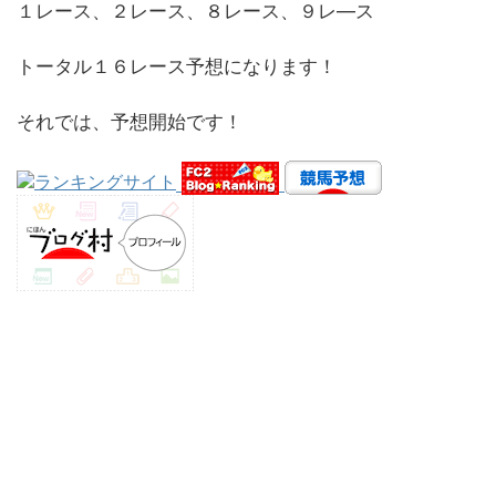
１レース、２レース、８レース、９レ―ス
トータル１６レース予想になります！
それでは、予想開始です！