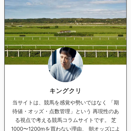
キングクリ
当サイトは、競馬を感覚や勢いではなく 「期
待値・オッズ・点数管理」という 再現性のあ
る視点で考える競馬コラムサイトです。 芝
1000〜1200mを買わない理由、 朝オッズによ