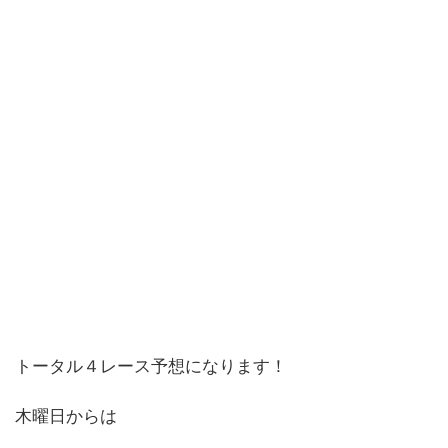
トータル４レース予想になります！
木曜日からは