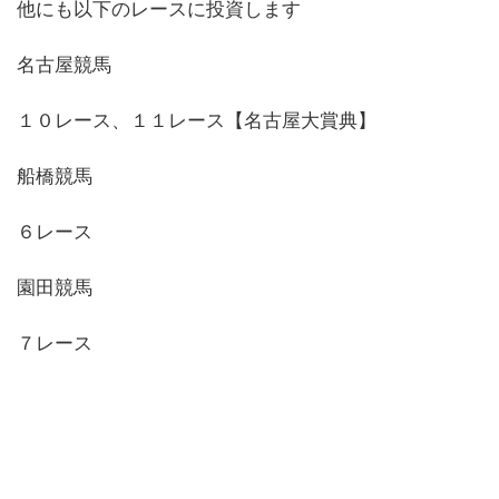
他にも以下のレースに投資します
名古屋競馬
１０レース、１１レース【名古屋大賞典】
船橋競馬
６レース
園田競馬
７レース