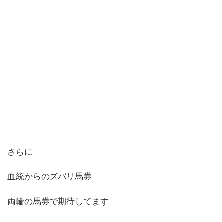
さらに
血統からのズバリ馬券
両輪の馬券で期待してます