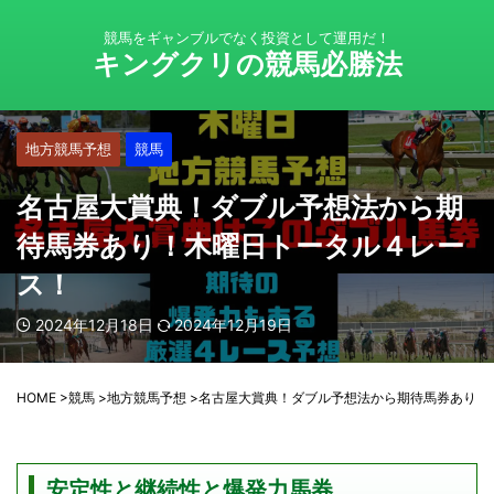
競馬をギャンブルでなく投資として運用だ！
キングクリの競馬必勝法
地方競馬予想
競馬
名古屋大賞典！ダブル予想法から期
待馬券あり！木曜日トータル４レー
ス！
2024年12月18日
2024年12月19日
HOME
>
競馬
>
地方競馬予想
>
名古屋大賞典！ダブル予想法から期待馬券あり！
安定性と継続性と爆発力馬券