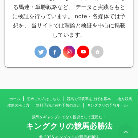
る馬連・単勝戦略など、 データと実践をもと
に検証を行っています。 note・各媒体では予
想を、 当サイトでは理論と検証を中心に掲載
しています。
ホーム
初めての方はこちら
競馬で回収率を上げる基本
地方競馬
攻略の考え方
無料予想と有料予想の違い
キングクリの予想ルール
競馬をギャンブルでなく投資として運用だ！
キングクリの競馬必勝法
© 2026 キングクリの競馬必勝法