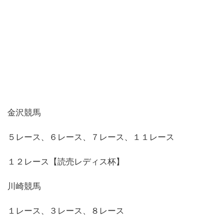
金沢競馬
５レース、６レース、７レース、１１レース
１２レース【読売レディス杯】
川崎競馬
１レース、３レース、８レース