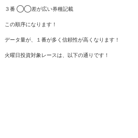
３番 ◯◯差が広い券種記載
この順序になります！
データ量が、１番が多く信頼性が高くなります！
火曜日投資対象レースは、以下の通りです！