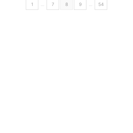
1
…
7
8
9
…
54