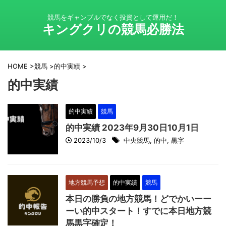
競馬をギャンブルでなく投資として運用だ！
キングクリの競馬必勝法
HOME
>
競馬
>
的中実績
>
的中実績
的中実績
競馬
的中実績 2023年9月30日10月1日
2023/10/3
中央競馬
,
的中
,
黒字
地方競馬予想
的中実績
競馬
本日の勝負の地方競馬！どでかいーー
ーい的中スタート！すでに本日地方競
馬黒字確定！