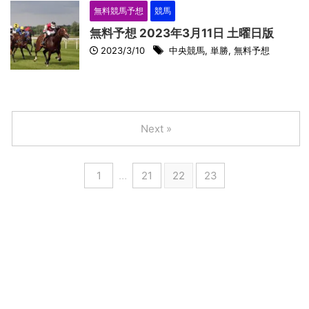
無料競馬予想
競馬
無料予想 2023年3月11日 土曜日版
2023/3/10
中央競馬
,
単勝
,
無料予想
Next »
1
…
21
22
23