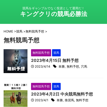
競馬をギャンブルでなく投資として運用だ！
キングクリの競馬必勝法
HOME
>
競馬
>
無料競馬予想
>
無料競馬予想
無料競馬予想
競馬
2023年4月15日 無料予想
2023/4/14
単勝
,
無料予想
,
穴馬
無料競馬予想
競馬
2023年4月2日 中央競馬無料予想
2023/4/1
単勝
,
推奨馬
,
無料予想