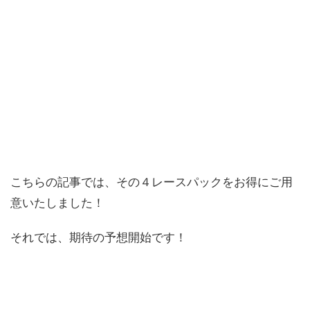
こちらの記事では、その４レースパックをお得にご用
意いたしました！
それでは、期待の予想開始です！