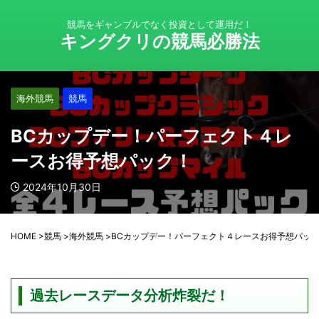
競馬をギャンブルでなく投資として運用だ！
キングクリの競馬必勝法
海外競馬
競馬
BCカップデー！パーフェクト４レ
ースお得予想パック！
2024年10月30日
HOME
>
競馬
>
海外競馬
>
BCカップデー！パーフェクト４レースお得予想パッ
過去レースデータ分析炸裂だ！