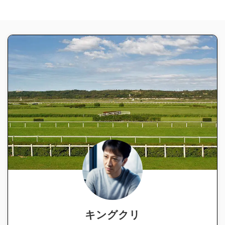
キングクリ