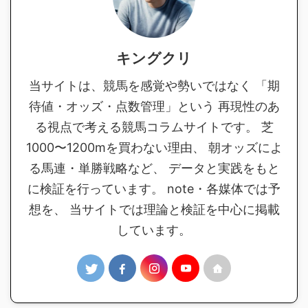
キングクリ
当サイトは、競馬を感覚や勢いではなく 「期
待値・オッズ・点数管理」という 再現性のあ
る視点で考える競馬コラムサイトです。 芝
1000〜1200mを買わない理由、 朝オッズによ
る馬連・単勝戦略など、 データと実践をもと
に検証を行っています。 note・各媒体では予
想を、 当サイトでは理論と検証を中心に掲載
しています。