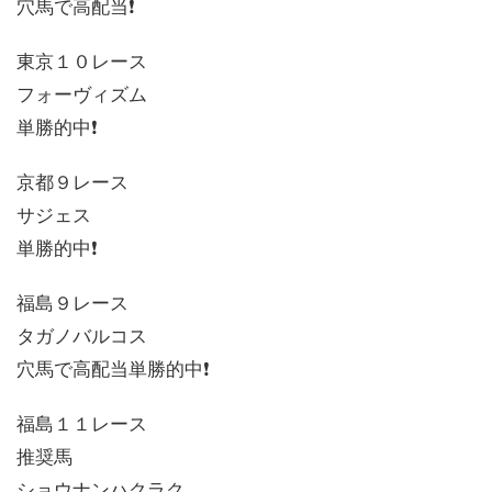
穴馬で高配当❗
東京１０レース
フォーヴィズム
単勝的中❗
京都９レース
サジェス
単勝的中❗
福島９レース
タガノバルコス
穴馬で高配当単勝的中❗
福島１１レース
推奨馬
ショウナンハクラク