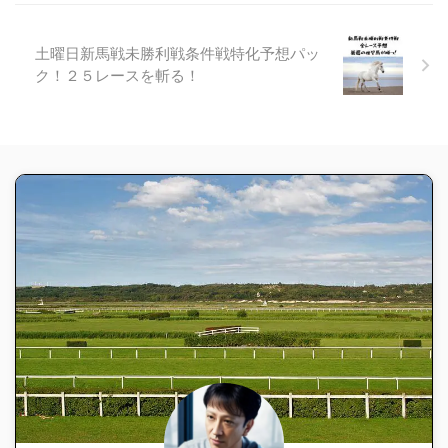
土曜日新馬戦未勝利戦条件戦特化予想パッ
ク！２５レースを斬る！