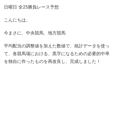
日曜日 全25勝負レース予想
こんにちは。
今まさに、中央競馬、地方競馬
平均配当の調整値を加えた数値で、統計データを使っ
て、各競馬場における、黒字になるための必要的中率
を独自に作ったものを再改良し、完成しました！