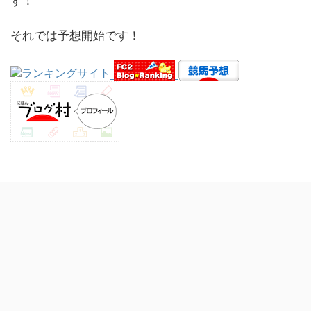
す！
それでは予想開始です！