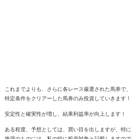
これまでよりも、さらに各レース厳選された馬券で、
特定条件をクリアーした馬券のみ投資していきます！
安定性と確実性が増し、結果利益率が向上します！
ある程度、予想としては、買い目を出しますが、特に
推奨のものには、私の特に投資対象と記載しますので