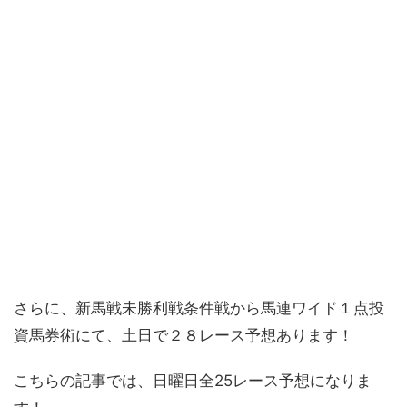
さらに、新馬戦未勝利戦条件戦から馬連ワイド１点投
資馬券術にて、土日で２８レース予想あります！
こちらの記事では、日曜日全25レース予想になりま