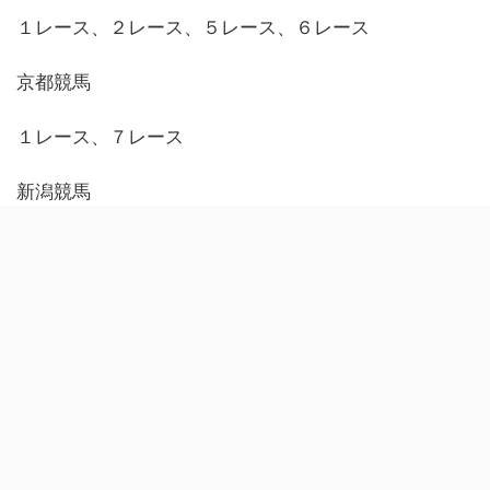
１レース、２レース、５レース、６レース
京都競馬
１レース、７レース
新潟競馬
７レース、８レース
特別戦から重賞レースで１１レース
日曜日トータル１９レース