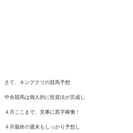
さて、キングクリの競馬予想
中央競馬は個人的に投資法が完成し
４月ここまで、見事に黒字稼働！
４月最終の週末もしっかり予想し