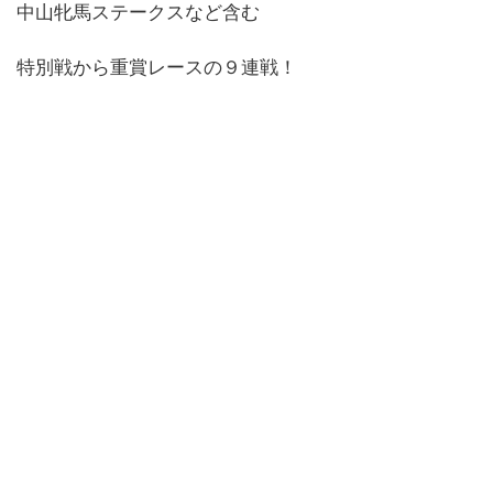
中山牝馬ステークスなど含む
特別戦から重賞レースの９連戦！