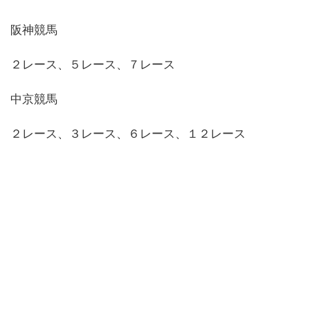
阪神競馬
２レース、５レース、７レース
中京競馬
２レース、３レース、６レース、１２レース