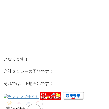
となります！
合計２１レース予想です！
それでは、予想開始です！