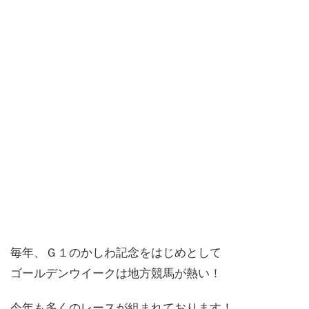
毎年、Ｇ１のかしわ記念をはじめとして
ゴールデンウイークは地方競馬が熱い！
今年も多くのレースが組まれております！