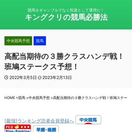
競馬をギャンブルでなく投資として運用だ！
キングクリの競馬必勝法
中央競馬予想
競馬
高配当期待の３勝クラスハンデ戦！
班鳩ステークス予想！
2022年3月5日
2023年2月13日
HOME
>
競馬
>
中央競馬予想
>
高配当期待の３勝クラスハンデ戦！班鳩ステーク
[最強]ランキング読者会員登録へ