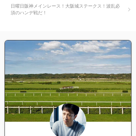
日曜日阪神メインレース！大阪城ステークス！波乱必
須のハンデ戦だ！