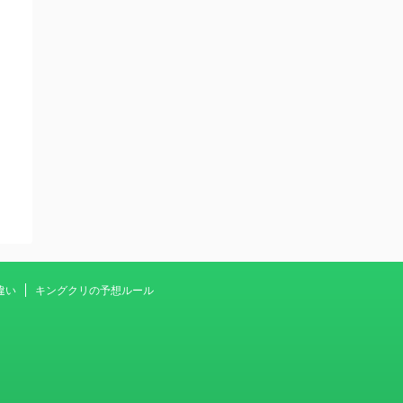
違い
キングクリの予想ルール