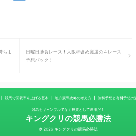
持ちよ
日曜日勝負レース！大阪杯含め厳選の４レース
予想パック！
競馬で回収率を上げる基本
地方競馬攻略の考え方
無料予想と有料予想の
競馬をギャンブルでなく投資として運用だ！
キングクリの競馬必勝法
© 2026 キングクリの競馬必勝法