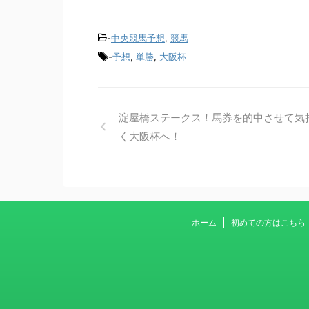
-
中央競馬予想
,
競馬
-
予想
,
単勝
,
大阪杯
淀屋橋ステークス！馬券を的中させて気
く大阪杯へ！
ホーム
初めての方はこちら