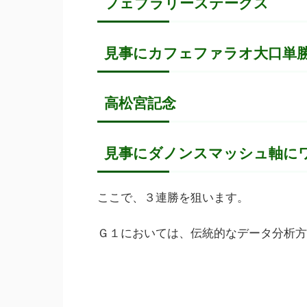
フェブラリーステークス
見事にカフェファラオ大口単勝
高松宮記念
見事にダノンスマッシュ軸にワ
ここで、３連勝を狙います。
Ｇ１においては、伝統的なデータ分析方