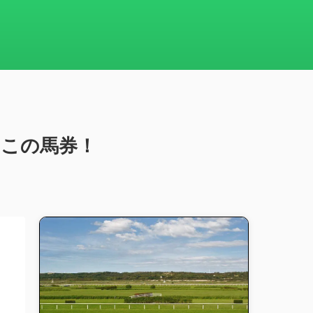
はこの馬券！