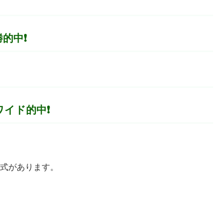
的中❗
イド的中❗
式があります。