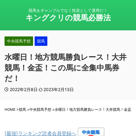
競馬をギャンブルでなく投資として運用だ！
キングクリの競馬必勝法
中央競馬予想
競馬
水曜日！地方競馬勝負レース！大井
競馬！金盃！この馬に全集中馬券
だ！
2022年2月8日
2023年2月13日
HOME
>
競馬
>
中央競馬予想
>
水曜日！地方競馬勝負レース！大井競馬！金盃！
[最強]ランキング読者会員登録へ