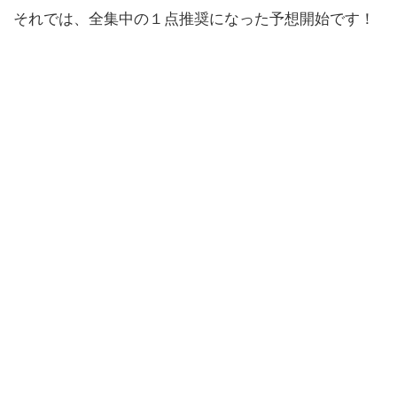
それでは、全集中の１点推奨になった予想開始です！