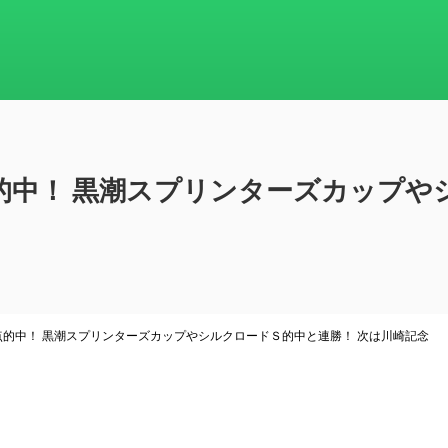
的中！ 黒潮スプリンターズカップや
的中！ 黒潮スプリンターズカップやシルクロードＳ的中と連勝！ 次は川崎記念