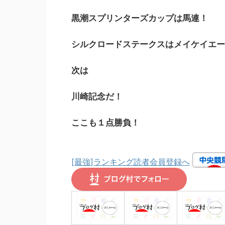
黒潮スプリンターズカップは馬連！
シルクロードステークスはメイケイエー
次は
川崎記念だ！
ここも１点勝負！
[最強]ランキング読者会員登録へ