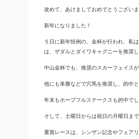
改めて、あけましておめでとうございま
新年になりました！
５日に新年恒例の、金杯が行われ、私は
は、ザダルとダイワキャグニーを推奨し
中山金杯でも、推奨のスカーフェイスが
他にも単勝などで穴馬を推奨し、的中と
年末もホープフルステークスも的中でし
そして、土曜日からは祝日の月曜日まで
重賞レースは、シンザン記念やフェアリ