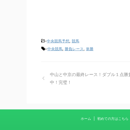
-
中央競馬予想
,
競馬
-
中央競馬
,
勝負レース
,
単勝
中山と中京の最終レース！ダブル１点勝
中！完璧！
ホーム
初めての方はこちら