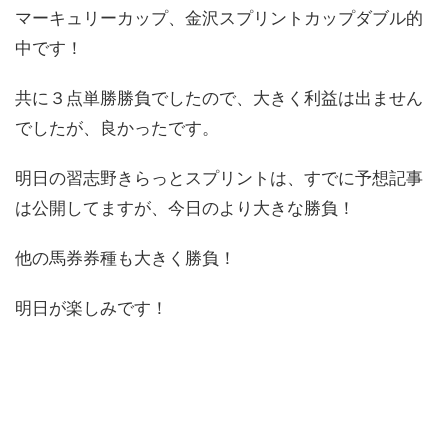
マーキュリーカップ、金沢スプリントカップダブル的
中です！
共に３点単勝勝負でしたので、大きく利益は出ません
でしたが、良かったです。
明日の習志野きらっとスプリントは、すでに予想記事
は公開してますが、今日のより大きな勝負！
他の馬券券種も大きく勝負！
明日が楽しみです！