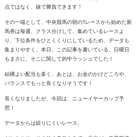
点ではなく、線で勝負できます！
その一端として、中央競馬の朝の1レースから始めた新
馬券は毎週、クラス分けして、集めているレースよ
り、下位条件をひとくくりにしているため、データも
集まりやすく、本日、この記事を書いている、日曜日
もまさに、そこに関して的中ラッシュでした！
結構よい配当も多く、あとは、お金のかけどころや、
バランスでもっと良くなりそうです！
長くなりましたが、今回は、ニューイヤーカップ予
想！
データからは絞りにくいレース。