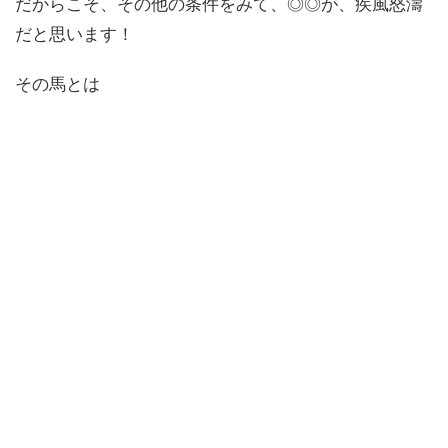
だからこそ、その他の条件をみて、◎◎が、疾風怒濤
だと思います！
その馬とは