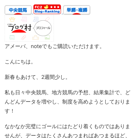
アメーバ、noteでもご購読いただけます。
こんにちは。
新春もあけて、2週間少し。
私も日々中央競馬、地方競馬の予想、結果集計で、ど
んどんデータを増やし、制度を高めようとしておりま
す！
なかなか完璧にゴールにはたどり着くものではありま
せんが、データはたくさんあつまればあつまるほど、