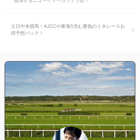
怒濤するニューイヤーカップ予想！
土日中央競馬！AJCCや東海S含む勝負の１８レースお
得予想パック！