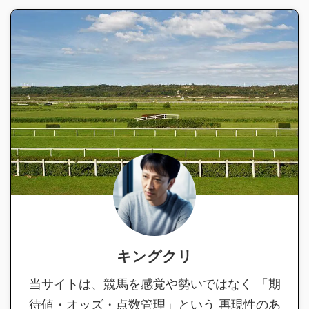
キングクリ
当サイトは、競馬を感覚や勢いではなく 「期
待値・オッズ・点数管理」という 再現性のあ